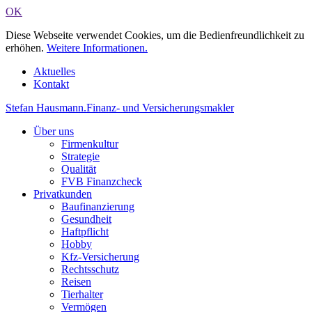
OK
Diese Webseite verwendet Cookies, um die Bedienfreundlichkeit zu
erhöhen.
Weitere Informationen.
Aktuelles
Kontakt
Stefan Hausmann
.
Finanz- und Versicherungsmakler
Über uns
Firmenkultur
Strategie
Qualität
FVB Finanzcheck
Privatkunden
Baufinanzierung
Gesundheit
Haftpflicht
Hobby
Kfz-Versicherung
Rechtsschutz
Reisen
Tierhalter
Vermögen