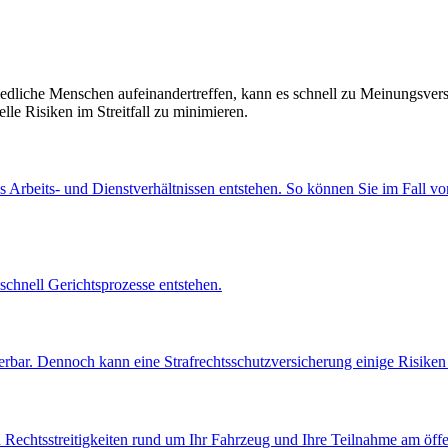
edliche Menschen aufeinandertreffen, kann es schnell zu Meinungsvers
lle Risiken im Streitfall zu minimieren.
aus Arbeits- und Dienstverhältnissen entstehen. So können Sie im Fall 
chnell Gerichtsprozesse entstehen.
herbar. Dennoch kann eine Strafrechtsschutzversicherung einige Risike
n Rechtsstreitigkeiten rund um Ihr Fahrzeug und Ihre Teilnahme am öffe